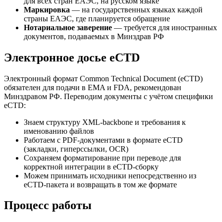
для всех стран ЕАЭС, на русском языке
Маркировка
— на государственных языках каждой
страны ЕАЭС, где планируется обращение
Нотариальное заверение
— требуется для иностранных
документов, подаваемых в Минздрав РФ
Электронное досье eCTD
Электронный формат Common Technical Document (eCTD)
обязателен для подачи в EMA и FDA, рекомендован
Минздравом РФ. Переводим документы с учётом специфики
eCTD:
Знаем структуру XML-backbone и требования к
именованию файлов
Работаем с PDF-документами в формате eCTD
(закладки, гиперссылки, OCR)
Сохраняем форматирование при переводе для
корректной интеграции в eCTD-сборку
Можем принимать исходники непосредственно из
eCTD-пакета и возвращать в том же формате
Процесс работы