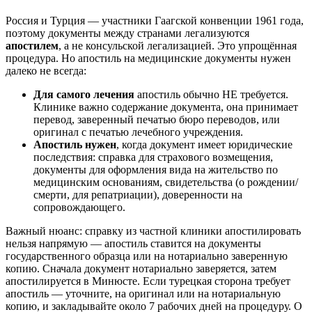
Россия и Турция — участники Гаагской конвенции 1961 года,
поэтому документы между странами легализуются
апостилем
, а не консульской легализацией. Это упрощённая
процедура. Но апостиль на медицинские документы нужен
далеко не всегда:
Для самого лечения
апостиль обычно НЕ требуется.
Клинике важно содержание документа, она принимает
перевод, заверенный печатью бюро переводов, или
оригинал с печатью лечебного учреждения.
Апостиль нужен
, когда документ имеет юридические
последствия: справка для страхового возмещения,
документы для оформления вида на жительство по
медицинским основаниям, свидетельства (о рождении/
смерти, для репатриации), доверенности на
сопровождающего.
Важный нюанс: справку из частной клиники апостилировать
нельзя напрямую — апостиль ставится на документы
государственного образца или на нотариально заверенную
копию. Сначала документ нотариально заверяется, затем
апостилируется в Минюсте. Если турецкая сторона требует
апостиль — уточните, на оригинал или на нотариальную
копию, и закладывайте около 7 рабочих дней на процедуру. О