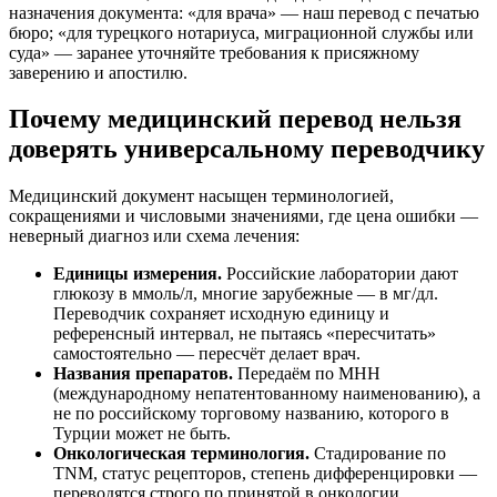
назначения документа: «для врача» — наш перевод с печатью
бюро; «для турецкого нотариуса, миграционной службы или
суда» — заранее уточняйте требования к присяжному
заверению и апостилю.
Почему медицинский перевод нельзя
доверять универсальному переводчику
Медицинский документ насыщен терминологией,
сокращениями и числовыми значениями, где цена ошибки —
неверный диагноз или схема лечения:
Единицы измерения.
Российские лаборатории дают
глюкозу в ммоль/л, многие зарубежные — в мг/дл.
Переводчик сохраняет исходную единицу и
референсный интервал, не пытаясь «пересчитать»
самостоятельно — пересчёт делает врач.
Названия препаратов.
Передаём по МНН
(международному непатентованному наименованию), а
не по российскому торговому названию, которого в
Турции может не быть.
Онкологическая терминология.
Стадирование по
TNM, статус рецепторов, степень дифференцировки —
переводятся строго по принятой в онкологии