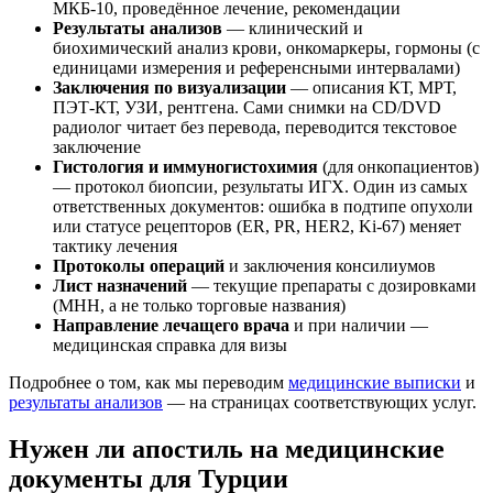
МКБ-10, проведённое лечение, рекомендации
Результаты анализов
— клинический и
биохимический анализ крови, онкомаркеры, гормоны (с
единицами измерения и референсными интервалами)
Заключения по визуализации
— описания КТ, МРТ,
ПЭТ-КТ, УЗИ, рентгена. Сами снимки на CD/DVD
радиолог читает без перевода, переводится текстовое
заключение
Гистология и иммуногистохимия
(для онкопациентов)
— протокол биопсии, результаты ИГХ. Один из самых
ответственных документов: ошибка в подтипе опухоли
или статусе рецепторов (ER, PR, HER2, Ki-67) меняет
тактику лечения
Протоколы операций
и заключения консилиумов
Лист назначений
— текущие препараты с дозировками
(МНН, а не только торговые названия)
Направление лечащего врача
и при наличии —
медицинская справка для визы
Подробнее о том, как мы переводим
медицинские выписки
и
результаты анализов
— на страницах соответствующих услуг.
Нужен ли апостиль на медицинские
документы для Турции